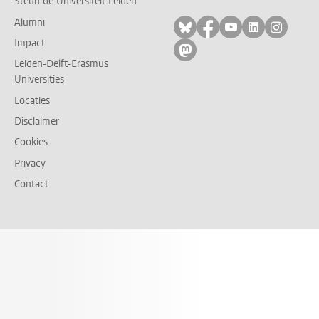
Steun de Universiteit Leiden
Alumni
Volg ons op bluesky
Volg ons op facebo
Volg ons op yo
Volg ons op
Volg on
Impact
Volg ons op mastodon
Leiden-Delft-Erasmus
Universities
Locaties
Disclaimer
Cookies
Privacy
Contact