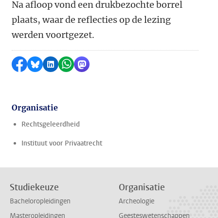
Na afloop vond een drukbezochte borrel
plaats, waar de reflecties op de lezing
werden voortgezet.
Delen op Facebook
Delen via Bluesky
Delen op LinkedIn
Delen via WhatsApp
Delen via Mastodon
Organisatie
Rechtsgeleerdheid
Instituut voor Privaatrecht
Studiekeuze
Organisatie
Bacheloropleidingen
Archeologie
Masteropleidingen
Geesteswetenschappen