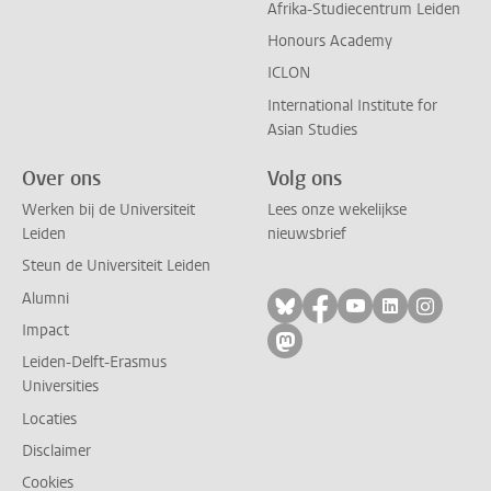
Afrika-Studiecentrum Leiden
Honours Academy
ICLON
International Institute for
Asian Studies
Over ons
Volg ons
Werken bij de Universiteit
Lees onze wekelijkse
Leiden
nieuwsbrief
Steun de Universiteit Leiden
Alumni
Volg ons op bluesky
Volg ons op facebo
Volg ons op yo
Volg ons op
Volg on
Impact
Volg ons op mastodon
Leiden-Delft-Erasmus
Universities
Locaties
Disclaimer
Cookies