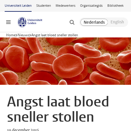
Ga naar hoofdinhoud
Universiteit Leiden
Studenten
Medewerkers
Organisatiegids
Bibliotheek
Menu
Home
Nieuws
Angst laat bloed sneller stollen
Angst laat bloed
sneller stollen
19 december 2015