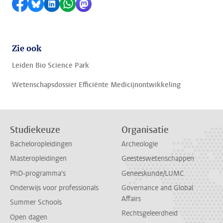
Delen op Facebook
Delen via Bluesky
Delen op LinkedIn
Delen via WhatsApp
Delen via Mastodon
Zie ook
Leiden Bio Science Park
Wetenschapsdossier Efficiënte Medicijnontwikkeling
Studiekeuze
Organisatie
Bacheloropleidingen
Archeologie
Masteropleidingen
Geesteswetenschappen
PhD-programma's
Geneeskunde/LUMC
Onderwijs voor professionals
Governance and Global
Affairs
Summer Schools
Rechtsgeleerdheid
Open dagen