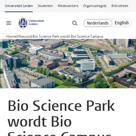
Ga naar hoofdinhoud
Universiteit Leiden
Studenten
Medewerkers
Organisatiegids
Bibliotheek
Menu
Home
Nieuws
Bio Science Park wordt Bio Science Campus
Bio Science Park
wordt Bio