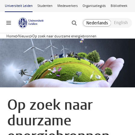
Ga naar hoofdinhoud
Universiteit Leiden
Studenten
Medewerkers
Organisatiegids
Bibliotheek
Menu
Home
Nieuws
Op zoek naar duurzame energiebronnen
Op zoek naar
duurzame