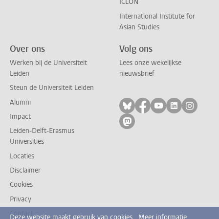
ICLON
International Institute for
Asian Studies
Over ons
Volg ons
Werken bij de Universiteit
Lees onze wekelijkse
Leiden
nieuwsbrief
Steun de Universiteit Leiden
Alumni
Volg ons op bluesky
Volg ons op facebo
Volg ons op yo
Volg ons op
Volg on
Impact
Volg ons op mastodon
Leiden-Delft-Erasmus
Universities
Locaties
Disclaimer
Cookies
Privacy
Contact
Deze website maakt gebruik van cookies.
Meer informatie.