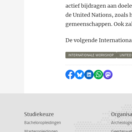
actief bijdragen aan doel
de United Nations, zoals 
gemeenschappen. Ook zal 
De volgende Internation
INTERNATIONALE WORKSHOP
UNITED
Delen op Facebook
Delen via Bluesky
Delen op LinkedI
Delen via Wh
Delen via
Studiekeuze
Organisa
Bacheloropleidingen
Archeologi
Masteropleidingen
Geesteswe