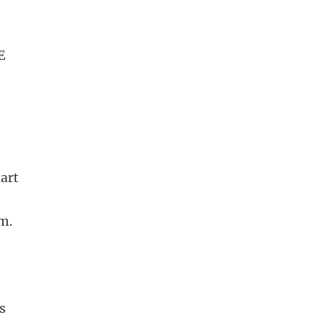
E
art
um.
s