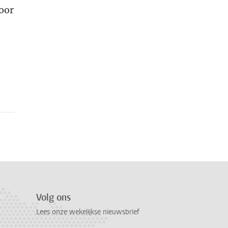
door
Volg ons
Lees onze wekelijkse nieuwsbrief