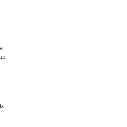
.
de
gie
is