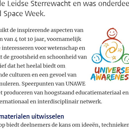
de Leidse Sterrewacht en was onderdee
d Space Week.
ikt de inspirerende aspecten van
 van 4 tot 10 jaar, voornamelijk
e interesseren voor wetenschap en
t de grootsheid en schoonheid van
ief dat het heelal biedt om
ende culturen en een gevoel van
imuleren. Speerpunten van UNAWE
het produceren van hoogstaand educatiemateriaal en
ernationaal en interdisciplinair netwerk.
materialen uitwisselen
op biedt deelnemers de kans om ideeën, technieke