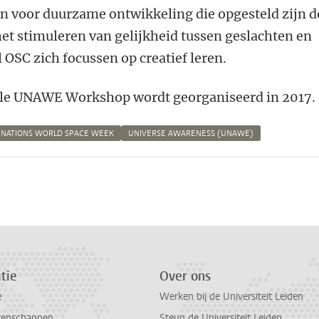
en voor duurzame ontwikkeling die opgesteld zijn 
het stimuleren van gelijkheid tussen geslachten en
OSC zich focussen op creatief leren.
ale UNAWE Workshop wordt georganiseerd in 2017.
 NATIONS WORLD SPACE WEEK
UNIVERSE AWARENESS (UNAWE)
n
atsApp
 Mastodon
tie
Over ons
e
Werken bij de Universiteit Leiden
tenschappen
Steun de Universiteit Leiden