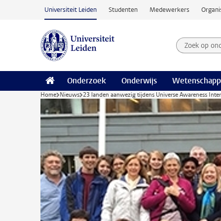
Ga naar hoofdinhoud
Universiteit Leiden
Studenten
Medewerkers
Organi
Zoek op on
Zoekterm
Onderzoek
Onderwijs
Wetenschapp
Home
Nieuws
23 landen aanwezig tijdens Universe Awareness Int