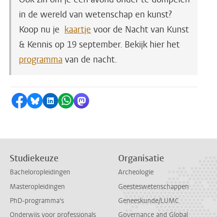
in de wereld van wetenschap en kunst?
Koop nu je
kaartje
voor de Nacht van Kunst
& Kennis op 19 september. Bekijk hier het
programma
van de nacht.
Delen op Facebook
Delen via Bluesky
Delen op LinkedIn
Delen via WhatsApp
Delen via Mastodon
Studiekeuze
Organisatie
Bacheloropleidingen
Archeologie
Masteropleidingen
Geesteswetenschappen
PhD-programma's
Geneeskunde/LUMC
Onderwijs voor professionals
Governance and Global