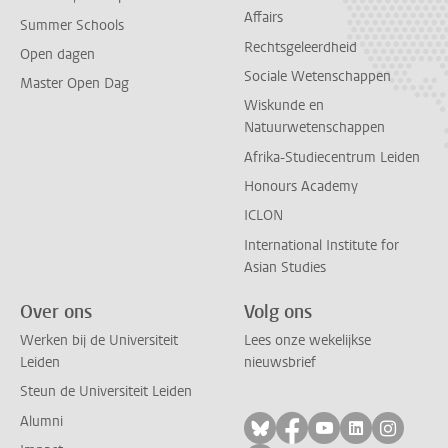
Affairs
Summer Schools
Rechtsgeleerdheid
Open dagen
Sociale Wetenschappen
Master Open Dag
Wiskunde en
Natuurwetenschappen
Afrika-Studiecentrum Leiden
Honours Academy
ICLON
International Institute for
Asian Studies
Over ons
Volg ons
Werken bij de Universiteit
Lees onze wekelijkse
Leiden
nieuwsbrief
Steun de Universiteit Leiden
Alumni
Volg ons op bluesky
Volg ons op facebo
Volg ons op yo
Volg ons op
Volg on