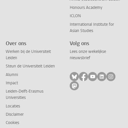
Honours Academy
ICLON
International Institute for
Asian Studies
Over ons
Volg ons
Werken bij de Universiteit
Lees onze wekelijkse
Leiden
nieuwsbrief
Steun de Universiteit Leiden
Alumni
Volg ons op bluesky
Volg ons op facebo
Volg ons op yo
Volg ons op
Volg on
Impact
Volg ons op mastodon
Leiden-Delft-Erasmus
Universities
Locaties
Disclaimer
Cookies