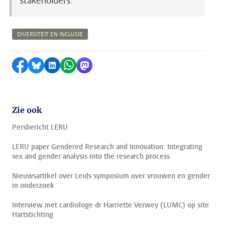
stakeholders.
DIVERSITEIT EN INCLUSIE
Delen op Facebook
Delen via Bluesky
Delen op LinkedIn
Delen via WhatsApp
Delen via Mastodon
Zie ook
Persbericht LERU
LERU paper Gendered Research and Innovation: Integrating
sex and gender analysis into the research process
Nieuwsartikel over Leids symposium over vrouwen en gender
in onderzoek
Interview met cardiologe dr Harriette Verwey (LUMC) op site
Hartstichting