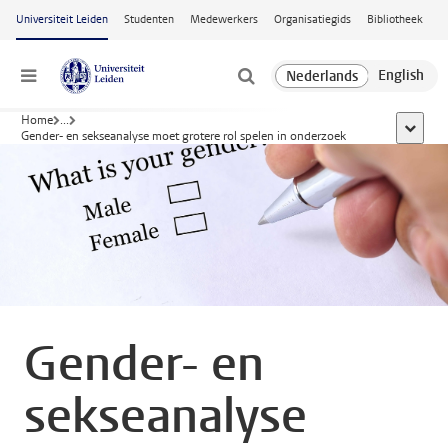
Ga naar hoofdinhoud
Universiteit Leiden
Studenten
Medewerkers
Organisatiegids
Bibliotheek
Menu
Home
...
toon all
Gender- en sekseanalyse moet grotere rol spelen in onderzoek
Gender- en
sekseanalyse