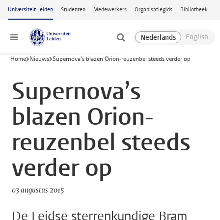
Ga naar hoofdinhoud
Universiteit Leiden
Studenten
Medewerkers
Organisatiegids
Bibliotheek
Menu
Home
Nieuws
Supernova’s blazen Orion-reuzenbel steeds verder op
Supernova’s
blazen Orion-
reuzenbel steeds
verder op
03 augustus 2015
De Leidse sterrenkundige Bram