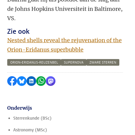
de Johns Hopkins Universiteit in Baltimore,
VS.
Zie ook
Nested shells reveal the rejuvenation of the
Orion-Eridanus superbubble
ORION-ERIDANUS-REUZENBEL
SUPERNOVA
ZWARE STERREN
Delen op Facebook
Delen via Bluesky
Delen op LinkedIn
Delen via WhatsApp
Delen via Mastodon
Onderwijs
Sterrenkunde (BSc)
Astronomy (MSc)