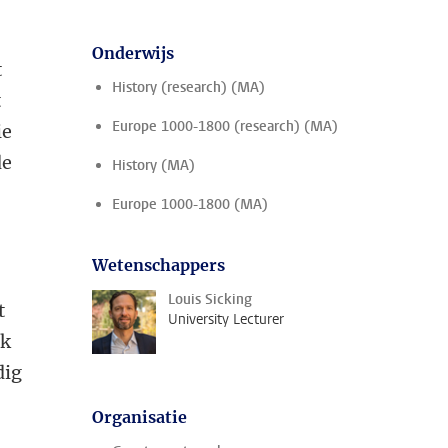
Onderwijs
t
History (research) (MA)
t
Europe 1000-1800 (research) (MA)
ie
de
History (MA)
Europe 1000-1800 (MA)
Wetenschappers
Louis Sicking
t
University Lecturer
ek
dig
Organisatie