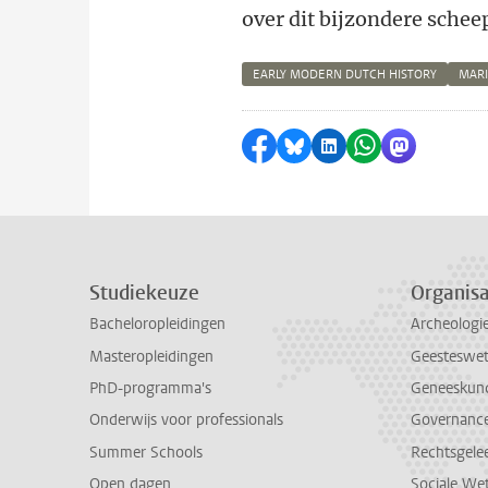
over dit bijzondere sche
EARLY MODERN DUTCH HISTORY
MARI
Delen op Facebook
Delen via Bluesky
Delen op LinkedI
Delen via Wh
Delen via
Studiekeuze
Organisa
Bacheloropleidingen
Archeologi
Masteropleidingen
Geesteswe
PhD-programma's
Geneeskun
Onderwijs voor professionals
Governance 
Summer Schools
Rechtsgele
Open dagen
Sociale We