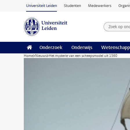
Ga naar hoofdinhoud
Universiteit Leiden
Studenten
Medewerkers
Organi
Zoek op on
Zoekterm
Onderzoek
Onderwijs
Wetenschapp
Home
Nieuws
Het mysterie van een scheepsmodel uit 1560