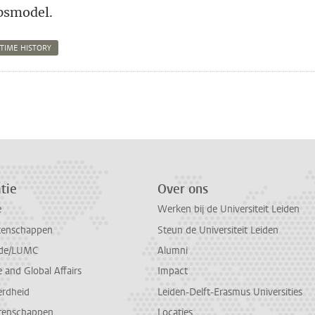
epsmodel.
TIME HISTORY
n
atsApp
 Mastodon
tie
Over ons
e
Werken bij de Universiteit Leiden
tenschappen
Steun de Universiteit Leiden
de/LUMC
Alumni
and Global Affairs
Impact
erdheid
Leiden-Delft-Erasmus Universities
tenschappen
Locaties