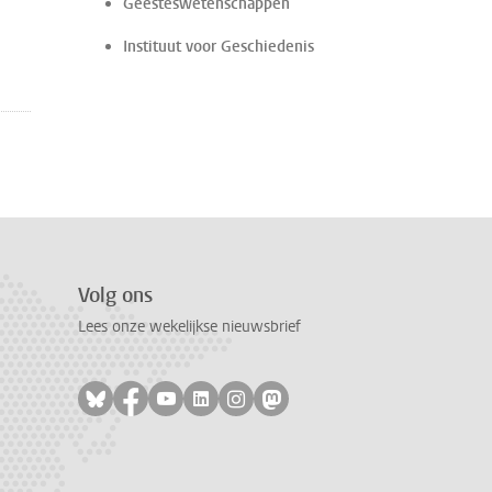
Geesteswetenschappen
Instituut voor Geschiedenis
Volg ons
Lees onze wekelijkse nieuwsbrief
Volg ons op bluesky
Volg ons op facebook
Volg ons op youtube
Volg ons op linkedin
Volg ons op instagram
Volg ons op mastodon