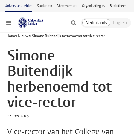
Ga naar hoofdinhoud
Universiteit Leiden
Studenten
Medewerkers
Organisatiegids
Bibliotheek
Menu
Home
Nieuws
Simone Buitendijk herbenoemd tot vice-rector
Simone
Buitendijk
herbenoemd tot
vice-rector
12 mei 2015
Vice-rector van het College van