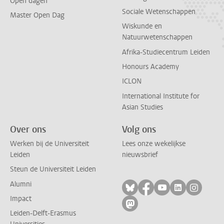
Open dagen
Sociale Wetenschappen
Master Open Dag
Wiskunde en
Natuurwetenschappen
Afrika-Studiecentrum Leiden
Honours Academy
ICLON
International Institute for
Asian Studies
Over ons
Volg ons
Werken bij de Universiteit
Lees onze wekelijkse
Leiden
nieuwsbrief
Steun de Universiteit Leiden
Alumni
Volg ons op bluesky
Volg ons op facebo
Volg ons op yo
Volg ons op
Volg on
Impact
Volg ons op mastodon
Leiden-Delft-Erasmus