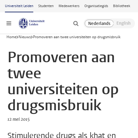
Ga naar hoofdinhoud
Universiteit Leiden
Studenten
Medewerkers
Organisatiegids
Bibliotheek
Menu
Home
Nieuws
Promoveren aan twee universiteiten op drugsmisbruik
Promoveren aan
twee
universiteiten op
drugsmisbruik
12 mei 2015
Stimulerende drugs als khat en