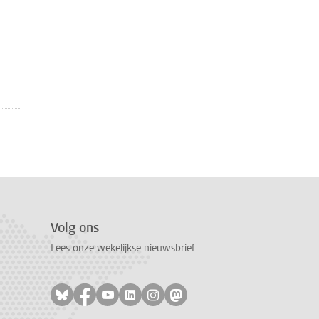
Volg ons
Lees onze wekelijkse nieuwsbrief
Volg ons op bluesky
Volg ons op facebook
Volg ons op youtube
Volg ons op linkedin
Volg ons op instagram
Volg ons op mastodon