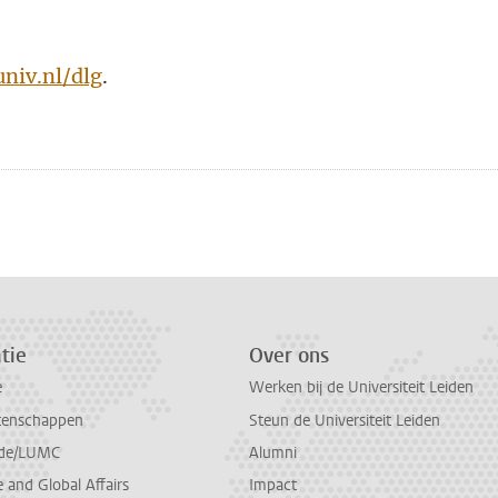
niv.nl/dlg
.
n
atsApp
 Mastodon
tie
Over ons
e
Werken bij de Universiteit Leiden
tenschappen
Steun de Universiteit Leiden
de/LUMC
Alumni
and Global Affairs
Impact