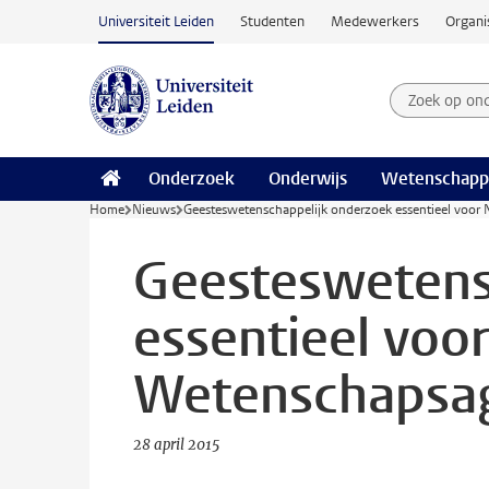
Ga naar hoofdinhoud
Universiteit Leiden
Studenten
Medewerkers
Organi
Zoek op on
Zoekterm
Onderzoek
Onderwijs
Wetenschapp
Home
Nieuws
Geesteswetenschappelijk onderzoek essentieel voor
Geesteswetens
essentieel voo
Wetenschapsa
28 april 2015