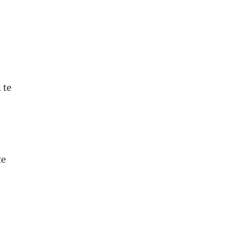
 te
te