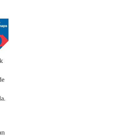
ek
de
da.
an