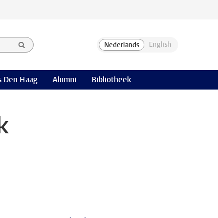
 Den Haag
Alumni
Bibliotheek
k