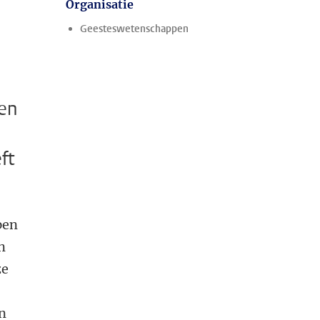
Organisatie
Geesteswetenschappen
en
ft
pen
n
ze
en