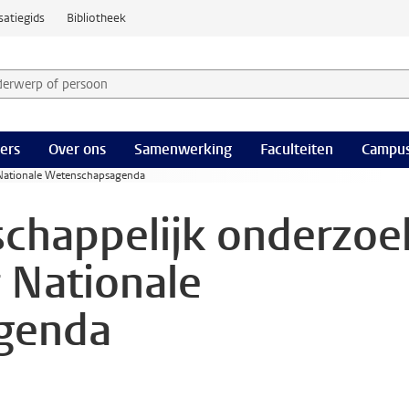
satiegids
Bibliotheek
derwerp of persoon en selecteer categorie
ers
Over ons
Samenwerking
Faculteiten
Campus
 Nationale Wetenschapsagenda
chappelijk onderzoe
r Nationale
genda