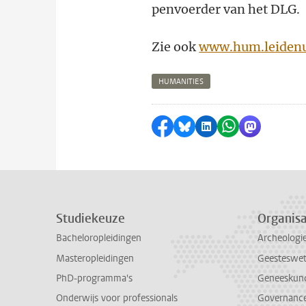
penvoerder van het DLG.
Zie ook
www.hum.leidenu
HUMANITIES
Delen op Facebook
Delen via Bluesky
Delen op LinkedI
Delen via Wh
Delen via
Studiekeuze
Organisa
Bacheloropleidingen
Archeologi
Masteropleidingen
Geesteswe
PhD-programma's
Geneeskun
Onderwijs voor professionals
Governance 