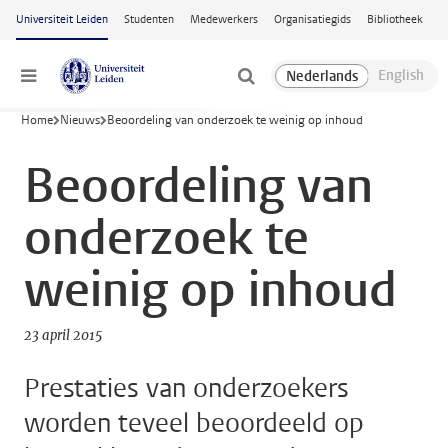
Ga naar hoofdinhoud
Universiteit Leiden
Studenten
Medewerkers
Organisatiegids
Bibliotheek
Menu
Home
Nieuws
Beoordeling van onderzoek te weinig op inhoud
Beoordeling van
onderzoek te
weinig op inhoud
23 april 2015
Prestaties van onderzoekers
worden teveel beoordeeld op