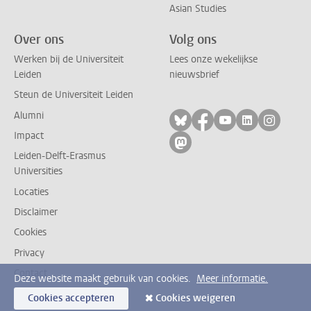
Asian Studies
Over ons
Volg ons
Werken bij de Universiteit
Lees onze wekelijkse
Leiden
nieuwsbrief
Steun de Universiteit Leiden
Alumni
Volg ons op bluesky
Volg ons op facebo
Volg ons op yo
Volg ons op
Volg on
Impact
Volg ons op mastodon
Leiden-Delft-Erasmus
Universities
Locaties
Disclaimer
Cookies
Privacy
Contact
Deze website maakt gebruik van cookies.
Meer informatie.
Cookies accepteren
Cookies weigeren