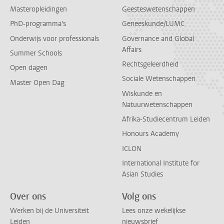
Masteropleidingen
Geesteswetenschappen
PhD-programma's
Geneeskunde/LUMC
Onderwijs voor professionals
Governance and Global
Affairs
Summer Schools
Rechtsgeleerdheid
Open dagen
Sociale Wetenschappen
Master Open Dag
Wiskunde en
Natuurwetenschappen
Afrika-Studiecentrum Leiden
Honours Academy
ICLON
International Institute for
Asian Studies
Over ons
Volg ons
Werken bij de Universiteit
Lees onze wekelijkse
Leiden
nieuwsbrief