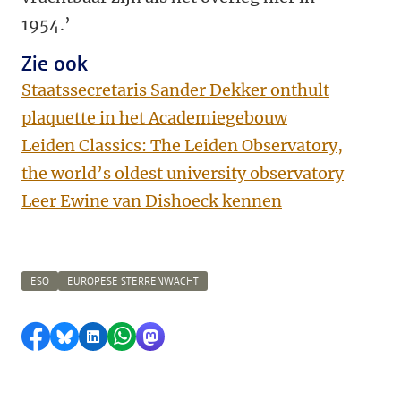
1954.’
Zie ook
Staatssecretaris Sander Dekker onthult
plaquette in het Academiegebouw
Leiden Classics: The Leiden Observatory,
the world’s oldest university observatory
Leer Ewine van Dishoeck kennen
ESO
EUROPESE STERRENWACHT
Delen op Facebook
Delen via Bluesky
Delen op LinkedIn
Delen via WhatsApp
Delen via Mastodon