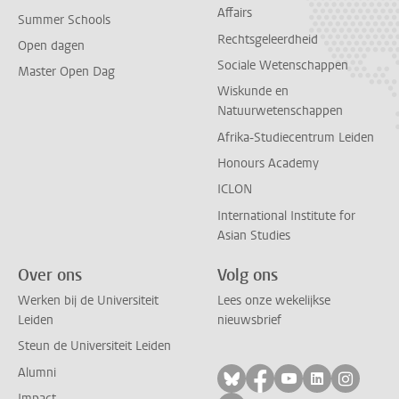
Affairs
Summer Schools
Rechtsgeleerdheid
Open dagen
Sociale Wetenschappen
Master Open Dag
Wiskunde en
Natuurwetenschappen
Afrika-Studiecentrum Leiden
Honours Academy
ICLON
International Institute for
Asian Studies
Over ons
Volg ons
Werken bij de Universiteit
Lees onze wekelijkse
Leiden
nieuwsbrief
Steun de Universiteit Leiden
Alumni
Volg ons op bluesky
Volg ons op facebo
Volg ons op yo
Volg ons op
Volg on
Impact