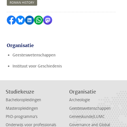
ROMAN HISTORY
Delen op Facebook
Delen via Bluesky
Delen op LinkedIn
Delen via WhatsApp
Delen via Mastodon
Organisatie
Geesteswetenschappen
Instituut voor Geschiedenis
Studiekeuze
Organisatie
Bacheloropleidingen
Archeologie
Masteropleidingen
Geesteswetenschappen
PhD-programma's
Geneeskunde/LUMC
Onderwijs voor professionals
Governance and Global