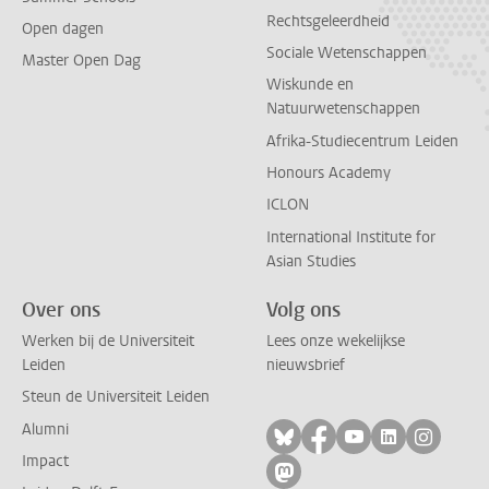
Rechtsgeleerdheid
Open dagen
Sociale Wetenschappen
Master Open Dag
Wiskunde en
Natuurwetenschappen
Afrika-Studiecentrum Leiden
Honours Academy
ICLON
International Institute for
Asian Studies
Over ons
Volg ons
Werken bij de Universiteit
Lees onze wekelijkse
Leiden
nieuwsbrief
Steun de Universiteit Leiden
Alumni
Volg ons op bluesky
Volg ons op facebo
Volg ons op yo
Volg ons op
Volg on
Impact
Volg ons op mastodon