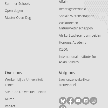
Affairs
Summer Schools
Rechtsgeleerdheid
Open dagen
Sociale Wetenschappen
Master Open Dag
Wiskunde en
Natuurwetenschappen
Afrika-Studiecentrum Leiden
Honours Academy
ICLON
International Institute for
Asian Studies
Over ons
Volg ons
Werken bij de Universiteit
Lees onze wekelijkse
Leiden
nieuwsbrief
Steun de Universiteit Leiden
Alumni
Volg ons op bluesky
Volg ons op facebo
Volg ons op yo
Volg ons op
Volg on
Impact