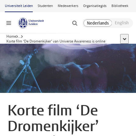
Ga naar hoofdinhoud
Universiteit Leiden
Studenten
Medewerkers
Organisatiegids
Bibliotheek
Menu
Home
...
toon all
Korte film ‘De Dromenkijker’ van Universe Awareness is online
Korte film ‘De
Dromenkijker’