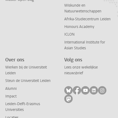
Wiskunde en
Natuurwetenschappen
Afrika-Studiecentrum Leiden
Honours Academy
ICLON
International Institute for
Asian Studies
Over ons
Volg ons
Werken bij de Universiteit
Lees onze wekelijkse
Leiden
nieuwsbrief
Steun de Universiteit Leiden
Alumni
Volg ons op bluesky
Volg ons op facebo
Volg ons op yo
Volg ons op
Volg on
Impact
Volg ons op mastodon
Leiden-Delft-Erasmus
Universities
Locaties