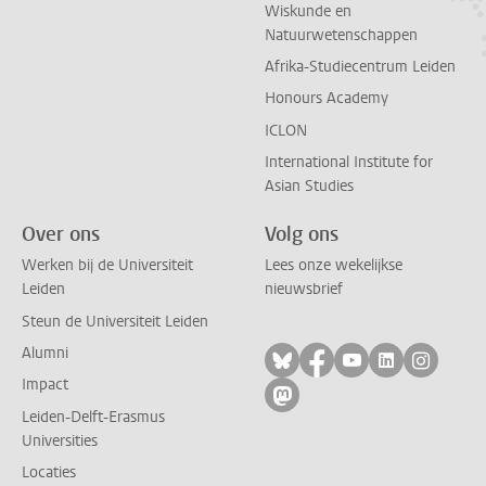
Wiskunde en
Natuurwetenschappen
Afrika-Studiecentrum Leiden
Honours Academy
ICLON
International Institute for
Asian Studies
Over ons
Volg ons
Werken bij de Universiteit
Lees onze wekelijkse
Leiden
nieuwsbrief
Steun de Universiteit Leiden
Alumni
Volg ons op bluesky
Volg ons op facebo
Volg ons op yo
Volg ons op
Volg on
Impact
Volg ons op mastodon
Leiden-Delft-Erasmus
Universities
Locaties