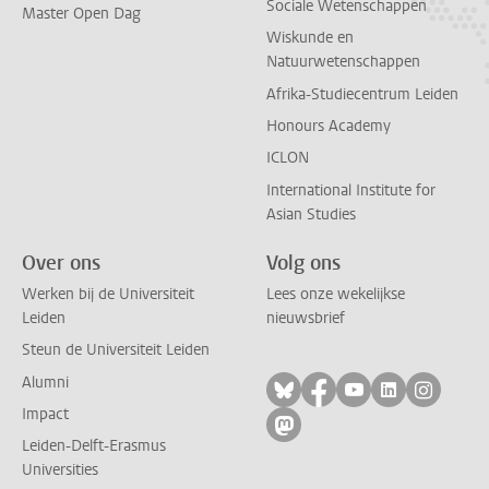
Sociale Wetenschappen
Master Open Dag
Wiskunde en
Natuurwetenschappen
Afrika-Studiecentrum Leiden
Honours Academy
ICLON
International Institute for
Asian Studies
Over ons
Volg ons
Werken bij de Universiteit
Lees onze wekelijkse
Leiden
nieuwsbrief
Steun de Universiteit Leiden
Alumni
Volg ons op bluesky
Volg ons op facebo
Volg ons op yo
Volg ons op
Volg on
Impact
Volg ons op mastodon
Leiden-Delft-Erasmus
Universities