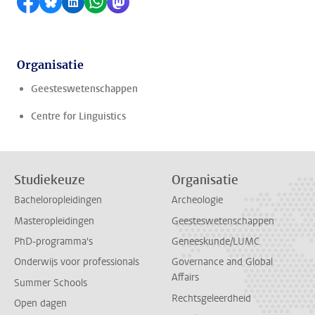
Delen op Facebook
Delen via Bluesky
Delen op LinkedIn
Delen via WhatsApp
Delen via Mastodon
Organisatie
Geesteswetenschappen
Centre for Linguistics
Studiekeuze
Organisatie
Bacheloropleidingen
Archeologie
Masteropleidingen
Geesteswetenschappen
PhD-programma's
Geneeskunde/LUMC
Onderwijs voor professionals
Governance and Global
Affairs
Summer Schools
Rechtsgeleerdheid
Open dagen