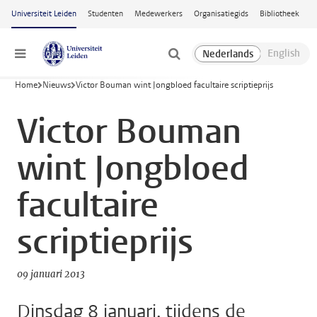
Ga naar hoofdinhoud
Universiteit Leiden
Studenten
Medewerkers
Organisatiegids
Bibliotheek
Menu
Home
Nieuws
Victor Bouman wint Jongbloed facultaire scriptieprijs
Victor Bouman
wint Jongbloed
facultaire
scriptieprijs
09 januari 2013
Dinsdag 8 januari, tijdens de