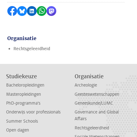
Delen op Facebook
Delen via Bluesky
Delen op LinkedIn
Delen via WhatsApp
Delen via Mastodon
Organisatie
Rechtsgeleerdheid
Studiekeuze
Organisatie
Bacheloropleidingen
Archeologie
Masteropleidingen
Geesteswetenschappen
PhD-programma's
Geneeskunde/LUMC
Onderwijs voor professionals
Governance and Global
Affairs
Summer Schools
Rechtsgeleerdheid
Open dagen
Sociale Wetenschappen