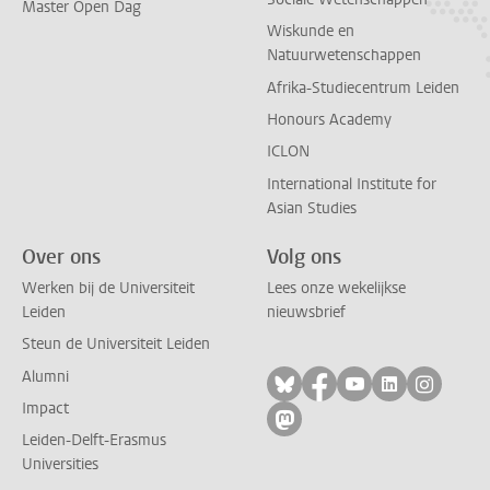
Master Open Dag
Wiskunde en
Natuurwetenschappen
Afrika-Studiecentrum Leiden
Honours Academy
ICLON
International Institute for
Asian Studies
Over ons
Volg ons
Werken bij de Universiteit
Lees onze wekelijkse
Leiden
nieuwsbrief
Steun de Universiteit Leiden
Alumni
Volg ons op bluesky
Volg ons op facebo
Volg ons op yo
Volg ons op
Volg on
Impact
Volg ons op mastodon
Leiden-Delft-Erasmus
Universities