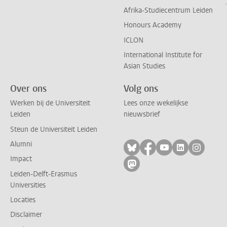
Afrika-Studiecentrum Leiden
Honours Academy
ICLON
International Institute for
Asian Studies
Over ons
Volg ons
Werken bij de Universiteit
Lees onze wekelijkse
Leiden
nieuwsbrief
Steun de Universiteit Leiden
Alumni
Volg ons op bluesky
Volg ons op facebo
Volg ons op yo
Volg ons op
Volg on
Impact
Volg ons op mastodon
Leiden-Delft-Erasmus
Universities
Locaties
Disclaimer