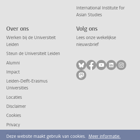
International Institute for
Asian Studies
Over ons
Volg ons
Werken bij de Universiteit
Lees onze wekelijkse
Leiden
nieuwsbrief
Steun de Universiteit Leiden
Alumni
Volg ons op bluesky
Volg ons op facebo
Volg ons op yo
Volg ons op
Volg on
Impact
Volg ons op mastodon
Leiden-Delft-Erasmus
Universities
Locaties
Disclaimer
Cookies
Privacy
Contact
Deze website maakt gebruik van cookies.
Meer informatie.