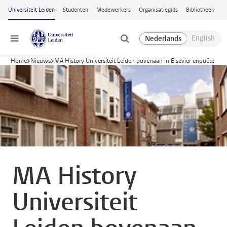
Ga naar hoofdinhoud
Universiteit Leiden
Studenten
Medewerkers
Organisatiegids
Bibliotheek
Menu
Home
Nieuws
MA History Universiteit Leiden bovenaan in Elsevier enquête
MA History
Universiteit