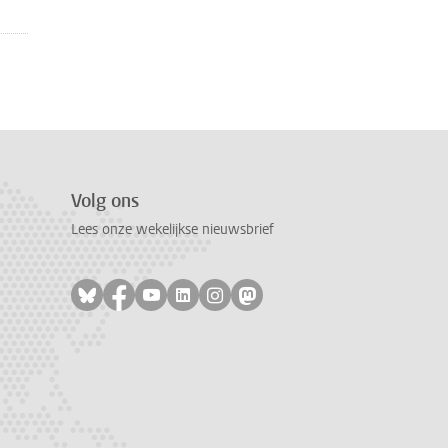
Volg ons
Lees onze wekelijkse nieuwsbrief
Volg ons op bluesky
Volg ons op facebook
Volg ons op youtube
Volg ons op linkedin
Volg ons op instagram
Volg ons op mastodon