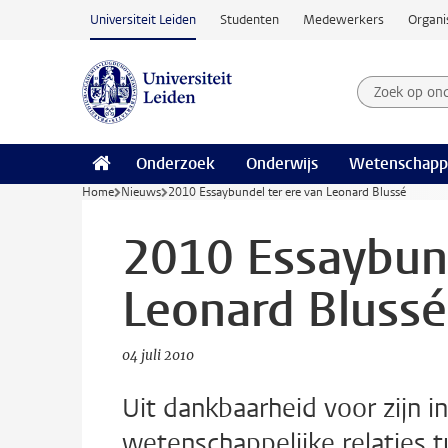
Ga naar hoofdinhoud
Universiteit Leiden
Studenten
Medewerkers
Organi
Zoek op on
Zoekterm
Onderzoek
Onderwijs
Wetenschapp
Home
Nieuws
2010 Essaybundel ter ere van Leonard Blussé
2010 Essaybund
Leonard Blussé
04 juli 2010
Uit dankbaarheid voor zijn i
wetenschappelijke relaties 