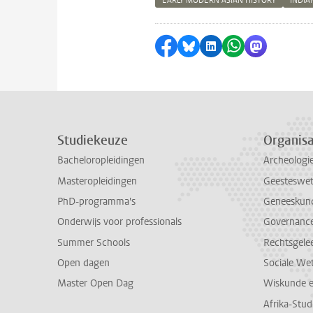
EARLY MODERN ASIAN HISTORY
INDIA
Delen op Facebook
Delen via Bluesky
Delen op LinkedI
Delen via Wh
Delen via
Studiekeuze
Organisa
Bacheloropleidingen
Archeologi
Masteropleidingen
Geesteswe
PhD-programma's
Geneeskun
Onderwijs voor professionals
Governance 
Summer Schools
Rechtsgele
Open dagen
Sociale We
Master Open Dag
Wiskunde 
Afrika-Stu