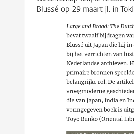
Blussé op 29 maart jl. in T
Large and Broad: The Dutc
bevat twaalf bijdragen va
Blussé uit Japan die hij i
bij het verrichten van hi
Nederlandse archieven. H
primaire bronnen speelde
belangrijke rol. De artik
vroegmoderne geschiedeni
die van Japan, India en I
vormgegeven boek is uitg
Toyo Bunko (Oriental Libr