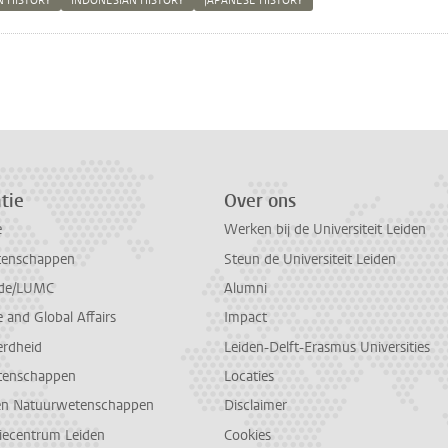
N HISTORY
INDONESIAN HISTORY
JAPANESE HISTORY
n
atsApp
 Mastodon
tie
Over ons
e
Werken bij de Universiteit Leiden
tenschappen
Steun de Universiteit Leiden
de/LUMC
Alumni
and Global Affairs
Impact
erdheid
Leiden-Delft-Erasmus Universities
tenschappen
Locaties
en Natuurwetenschappen
Disclaimer
diecentrum Leiden
Cookies