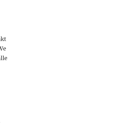
akt
 We
lle
g
s