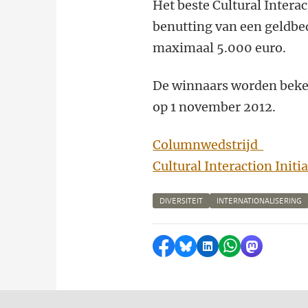
Het beste Cultural Intera
benutting van een geldbe
maximaal 5.000 euro.
De winnaars worden beke
op 1 november 2012.
Columnwedstrijd
Cultural Interaction Initia
DIVERSITEIT
INTERNATIONALISERING
Delen op Facebook
Delen via Bluesky
Delen op LinkedI
Delen via Wh
Delen via