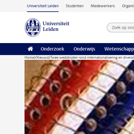
Ga naar hoofdinhoud
Universiteit Leiden
Studenten
Medewerkers
Organi
Zoek op on
Zoekterm
Onderzoek
Onderwijs
Wetenschapp
Home
Nieuws
Twee wedstrijden rond internationalisering en diversit