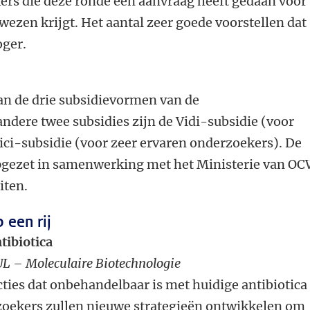
ers die deze ronde een aanvraag heeft gedaan voor
wezen krijgt. Het aantal zeer goede voorstellen dat
oger.
an de drie subsidievormen van de
ndere twee subsidies zijn de Vidi-subsidie (voor
ici-subsidie (voor zeer ervaren onderzoekers). De
pgezet in samenwerking met het Ministerie van OC
iten.
p een rij
tibiotica
 UL – Moleculaire Biotechnologie
ecties dat onbehandelbaar is met huidige antibiotica
zoekers zullen nieuwe strategieën ontwikkelen om