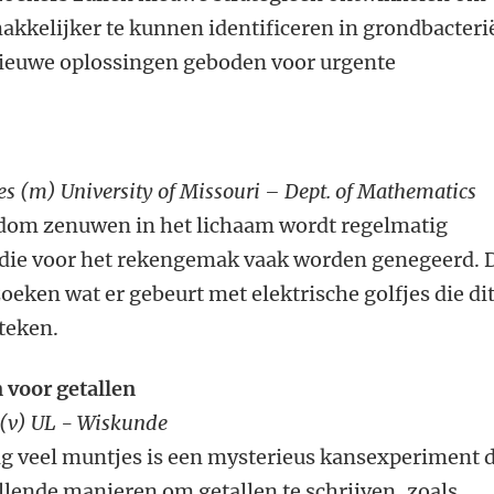
akkelijker te kunnen identificeren in grondbacteri
ieuwe oplossingen geboden voor urgente
es (m) University of Missouri – Dept. of Mathematics
ndom zenuwen in het lichaam wordt regelmatig
 die voor het rekengemak vaak worden genegeerd. 
ken wat er gebeurt met elektrische golfjes die di
teken.
 voor getallen
e (v) UL - Wiskunde
g veel muntjes is een mysterieus kansexperiment 
illende manieren om getallen te schrijven, zoals