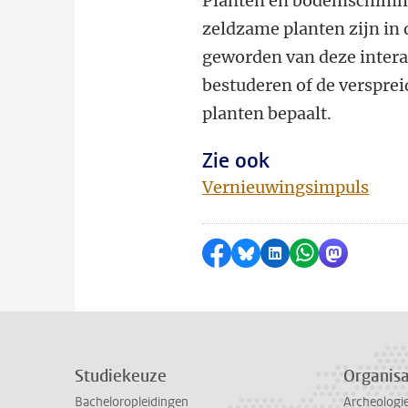
Planten en bodemschimmel
zeldzame planten zijn in 
geworden van deze inter
bestuderen of de verspre
planten bepaalt.
Zie ook
Vernieuwingsimpuls
Delen op Facebook
Delen via Bluesky
Delen op LinkedI
Delen via Wh
Delen via
Studiekeuze
Organisa
Bacheloropleidingen
Archeologi