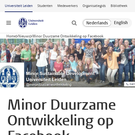
Ga naar hoofdinhoud
Universiteit Leiden
Studenten
Medewerkers
Organisatiegids
Bibliotheek
Menu
Home
Nieuws
Minor Duurzame Ontwikkeling op Facebook
Minor Duurzame
Ontwikkeling op