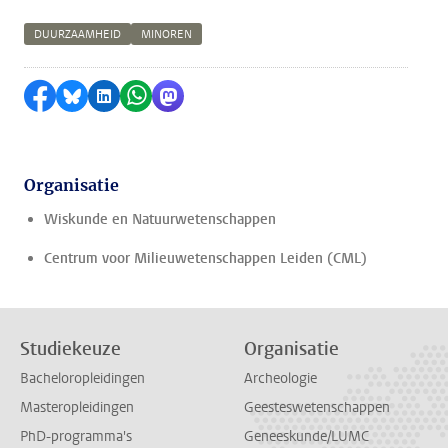
DUURZAAMHEID
MINOREN
Delen op Facebook
Delen via Bluesky
Delen op LinkedIn
Delen via WhatsApp
Delen via Mastodon
Organisatie
Wiskunde en Natuurwetenschappen
Centrum voor Milieuwetenschappen Leiden (CML)
Studiekeuze
Organisatie
Bacheloropleidingen
Archeologie
Masteropleidingen
Geesteswetenschappen
PhD-programma's
Geneeskunde/LUMC