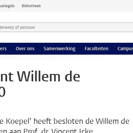
satiegids
Bibliotheek
derwerp of persoon en selecteer categorie
ers
Over ons
Samenwerking
Faculteiten
Campus
int Willem de
0
De Koepel’ heeft besloten de Willem de
n aan Prof. dr. Vincent Icke.