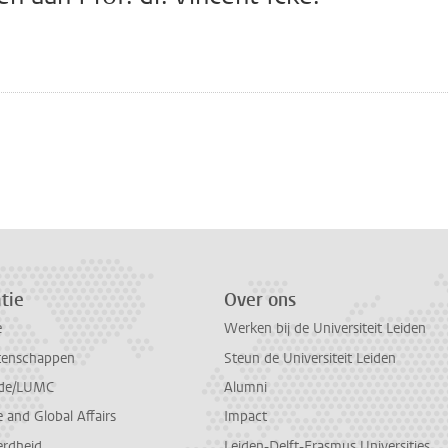
n
atsApp
 Mastodon
tie
Over ons
e
Werken bij de Universiteit Leiden
tenschappen
Steun de Universiteit Leiden
de/LUMC
Alumni
and Global Affairs
Impact
erdheid
Leiden-Delft-Erasmus Universities