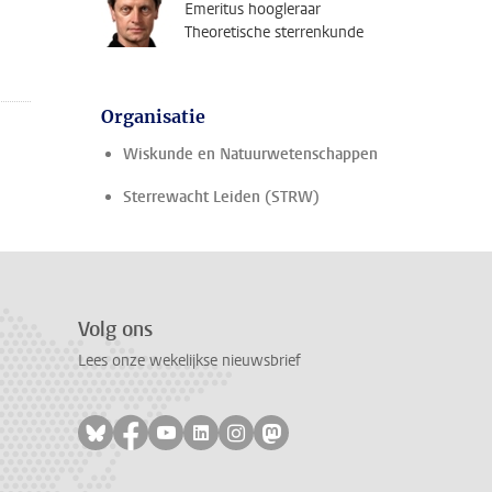
Emeritus hoogleraar
Theoretische sterrenkunde
Organisatie
Wiskunde en Natuurwetenschappen
Sterrewacht Leiden (STRW)
Volg ons
Lees onze wekelijkse nieuwsbrief
Volg ons op bluesky
Volg ons op facebook
Volg ons op youtube
Volg ons op linkedin
Volg ons op instagram
Volg ons op mastodon