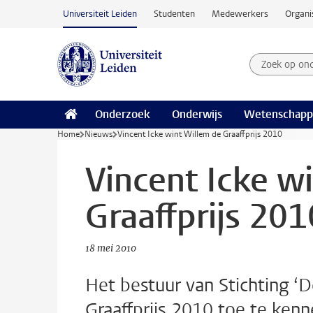
Ga naar hoofdinhoud
Universiteit Leiden
Studenten
Medewerkers
Organi
Zoek op on
Zoekterm
Onderzoek
Onderwijs
Wetenschapp
Home
Nieuws
Vincent Icke wint Willem de Graaffprijs 2010
Vincent Icke w
Graaffprijs 201
18 mei 2010
Het bestuur van Stichting ‘
Graaffprijs 2010 toe te kenne