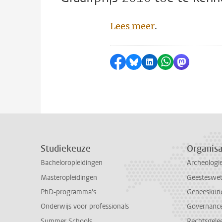
Lees meer
.
Delen op Facebook
Delen via Bluesky
Delen op LinkedI
Delen via Wh
Delen via
Studiekeuze
Organisa
Bacheloropleidingen
Archeologi
Masteropleidingen
Geesteswe
PhD-programma's
Geneeskun
Onderwijs voor professionals
Governance 
Summer Schools
Rechtsgele