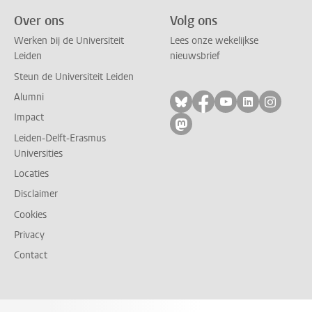
Over ons
Volg ons
Werken bij de Universiteit
Lees onze wekelijkse
Leiden
nieuwsbrief
Steun de Universiteit Leiden
Alumni
Volg ons op bluesky
Volg ons op facebo
Volg ons op yo
Volg ons op
Volg on
Impact
Volg ons op mastodon
Leiden-Delft-Erasmus
Universities
Locaties
Disclaimer
Cookies
Privacy
Contact