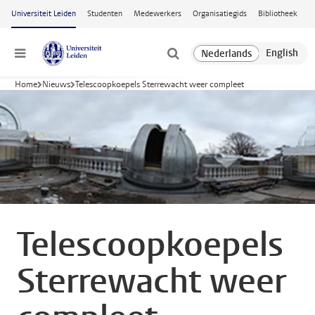
Ga naar hoofdinhoud
Universiteit Leiden
Studenten
Medewerkers
Organisatiegids
Bibliotheek
Menu
Home
Nieuws
Telescoopkoepels Sterrewacht weer compleet
Telescoopkoepels
Sterrewacht weer