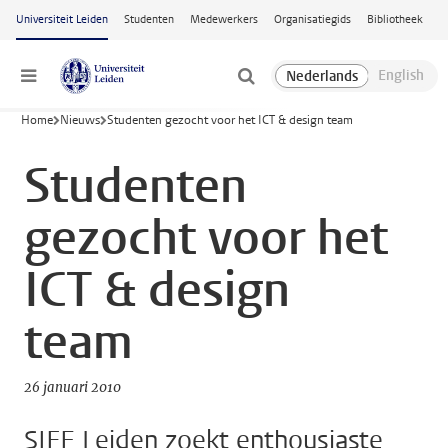
Ga naar hoofdinhoud
Universiteit Leiden
Studenten
Medewerkers
Organisatiegids
Bibliotheek
Menu
Home
Nieuws
Studenten gezocht voor het ICT & design team
Studenten
gezocht voor het
ICT & design
team
26 januari 2010
SIFE Leiden zoekt enthousiaste