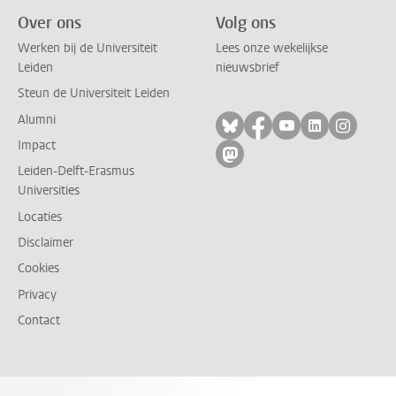
Over ons
Volg ons
Werken bij de Universiteit
Lees onze wekelijkse
Leiden
nieuwsbrief
Steun de Universiteit Leiden
Alumni
Volg ons op bluesky
Volg ons op facebo
Volg ons op yo
Volg ons op
Volg on
Impact
Volg ons op mastodon
Leiden-Delft-Erasmus
Universities
Locaties
Disclaimer
Cookies
Privacy
Contact