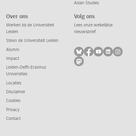
Asian Studies
Over ons
Volg ons
Werken bij de Universiteit
Lees onze wekelijkse
Leiden
nieuwsbrief
Steun de Universiteit Leiden
Alumni
Volg ons op bluesky
Volg ons op facebo
Volg ons op yo
Volg ons op
Volg on
Impact
Volg ons op mastodon
Leiden-Delft-Erasmus
Universities
Locaties
Disclaimer
Cookies
Privacy
Contact