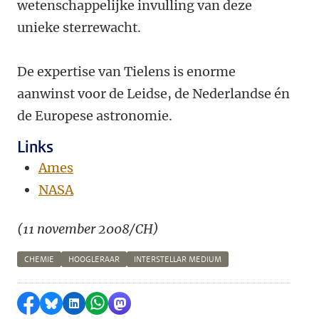
wetenschappelijke invulling van deze
unieke sterrewacht.
De expertise van Tielens is enorme
aanwinst voor de Leidse, de Nederlandse én
de Europese astronomie.
Links
Ames
NASA
(11 november 2008/CH)
CHEMIE
HOOGLERAAR
INTERSTELLAR MEDIUM
Delen op Facebook
Delen via Bluesky
Delen op LinkedIn
Delen via WhatsApp
Delen via Mastodon