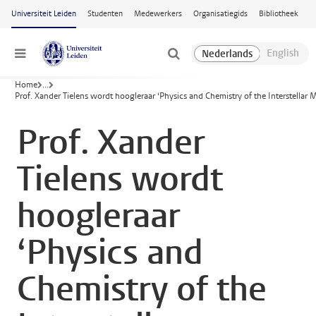
Ga naar hoofdinhoud
Universiteit Leiden
Studenten
Medewerkers
Organisatiegids
Bibliotheek
Menu
Home
...
Prof. Xander Tielens wordt hoogleraar ‘Physics and Chemistry of the Interstellar
Prof. Xander
Tielens wordt
hoogleraar
‘Physics and
Chemistry of the