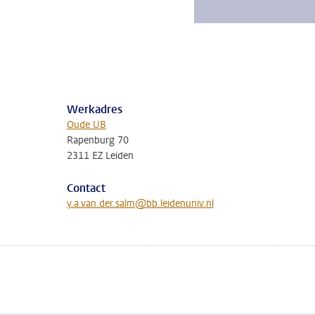
Werkadres
Oude UB
Rapenburg 70
2311 EZ Leiden
Contact
y.a.van.der.salm@bb.leidenuniv.nl