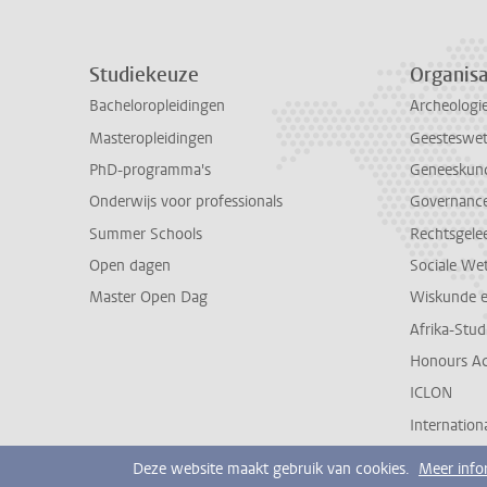
Studiekeuze
Organisa
Bacheloropleidingen
Archeologi
Masteropleidingen
Geesteswe
PhD-programma's
Geneeskun
Onderwijs voor professionals
Governance 
Summer Schools
Rechtsgele
Open dagen
Sociale We
Master Open Dag
Wiskunde 
Afrika-Stu
Honours A
ICLON
Internationa
Deze website maakt gebruik van cookies.
Meer info