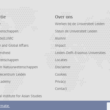
tie
Over ons
e
Werken bij de Universiteit Leiden
tenschappen
Steun de Universiteit Leiden
de/LUMC
Alumni
and Global Affairs
Impact
erdheid
Leiden-Delft-Erasmus Universities
tenschappen
Locaties
en Natuurwetenschappen
Disclaimer
diecentrum Leiden
Cookies
cademy
Privacy
Contact
l Institute for Asian Studies
rmatie.