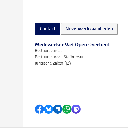
Contact
Nevenwerkzaamheden
Medewerker Wet Open Overheid
Bestuursbureau
Bestuursbureau Stafbureau
Juridische Zaken (JZ)
Delen op Facebook
Delen via Bluesky
Delen op LinkedIn
Delen via WhatsApp
Delen via Mastodon