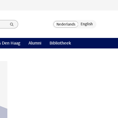
 Den Haag
Alumni
Bibliotheek