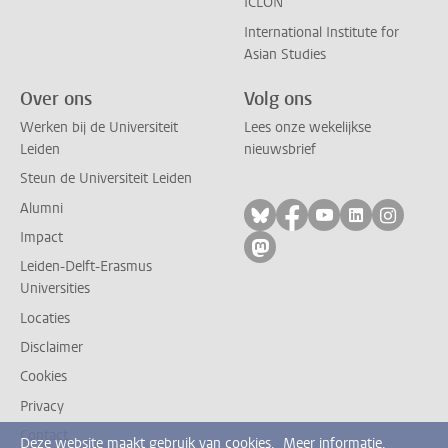
ICLON
International Institute for
Asian Studies
Over ons
Volg ons
Werken bij de Universiteit
Lees onze wekelijkse
Leiden
nieuwsbrief
Steun de Universiteit Leiden
Alumni
Volg ons op bluesky
Volg ons op facebo
Volg ons op yo
Volg ons op
Volg on
Impact
Volg ons op mastodon
Leiden-Delft-Erasmus
Universities
Locaties
Disclaimer
Cookies
Privacy
Contact
Deze website maakt gebruik van cookies.
Meer informatie.