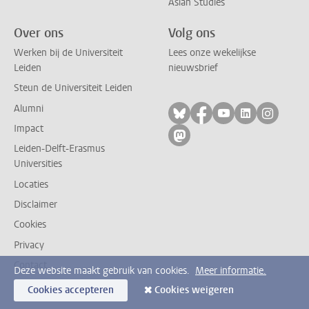
Asian Studies
Over ons
Volg ons
Werken bij de Universiteit
Lees onze wekelijkse
Leiden
nieuwsbrief
Steun de Universiteit Leiden
Alumni
Volg ons op bluesky
Volg ons op facebo
Volg ons op yo
Volg ons op
Volg on
Impact
Volg ons op mastodon
Leiden-Delft-Erasmus
Universities
Locaties
Disclaimer
Cookies
Privacy
Contact
Deze website maakt gebruik van cookies.
Meer informatie.
Cookies accepteren
Cookies weigeren