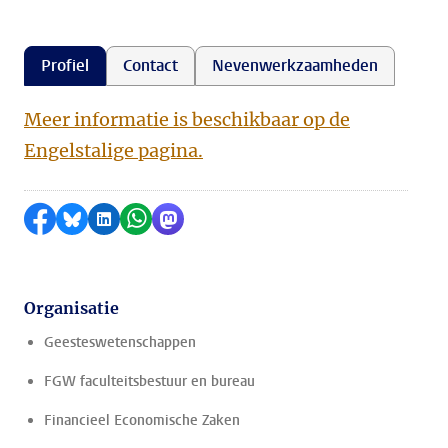
Profiel
Contact
Nevenwerkzaamheden
Meer informatie is beschikbaar op de
Engelstalige pagina.
Delen op Facebook
Delen via Bluesky
Delen op LinkedIn
Delen via WhatsApp
Delen via Mastodon
Organisatie
Geesteswetenschappen
FGW faculteitsbestuur en bureau
Financieel Economische Zaken