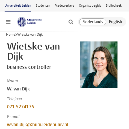
Ga naar hoofdinhoud
Universiteit Leiden
Studenten
Medewerkers
Organisatiegids
Bibliotheek
Menu
Home
Wietske van Dijk
Wietske van
Dijk
business controller
Naam
W. van Dijk
Telefoon
071 5274176
E-mail
w.van.dijk@hum.leidenuniv.nl