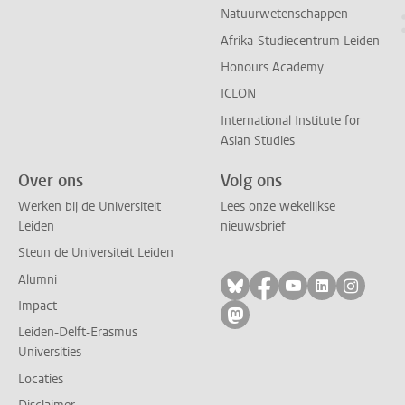
Natuurwetenschappen
Afrika-Studiecentrum Leiden
Honours Academy
ICLON
International Institute for
Asian Studies
Over ons
Volg ons
Werken bij de Universiteit
Lees onze wekelijkse
Leiden
nieuwsbrief
Steun de Universiteit Leiden
Alumni
Volg ons op bluesky
Volg ons op facebo
Volg ons op yo
Volg ons op
Volg on
Impact
Volg ons op mastodon
Leiden-Delft-Erasmus
Universities
Locaties