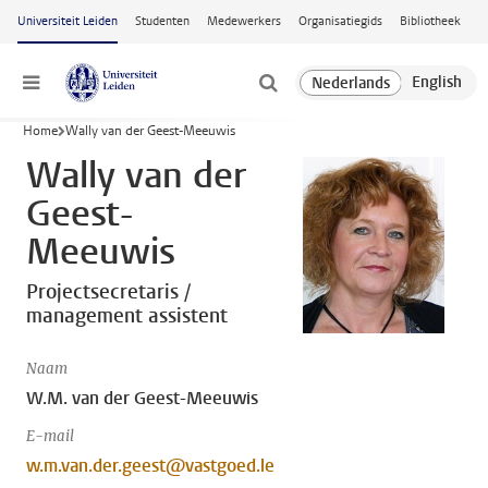
Ga naar hoofdinhoud
Universiteit Leiden
Studenten
Medewerkers
Organisatiegids
Bibliotheek
Menu
Home
Wally van der Geest-Meeuwis
Wally van der
Geest-
Meeuwis
Projectsecretaris /
management assistent
Naam
W.M. van der Geest-Meeuwis
E-mail
w.m.van.der.geest@vastgoed.le