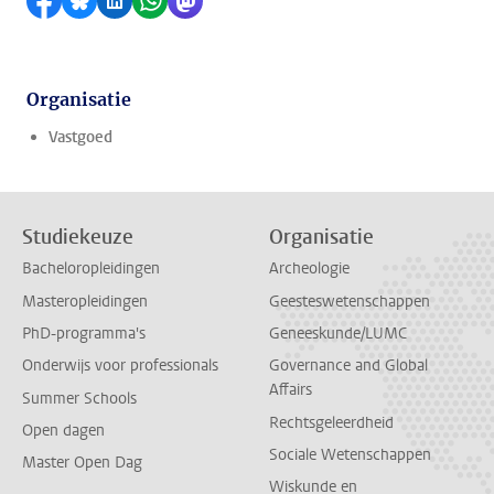
Delen op Facebook
Delen via Bluesky
Delen op LinkedIn
Delen via WhatsApp
Delen via Mastodon
Organisatie
Vastgoed
Studiekeuze
Organisatie
Bacheloropleidingen
Archeologie
Masteropleidingen
Geesteswetenschappen
PhD-programma's
Geneeskunde/LUMC
Onderwijs voor professionals
Governance and Global
Affairs
Summer Schools
Rechtsgeleerdheid
Open dagen
Sociale Wetenschappen
Master Open Dag
Wiskunde en