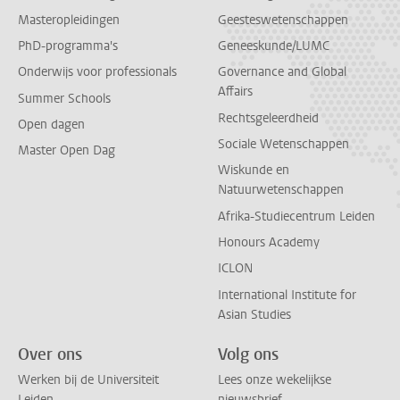
Masteropleidingen
Geesteswetenschappen
PhD-programma's
Geneeskunde/LUMC
Onderwijs voor professionals
Governance and Global
Affairs
Summer Schools
Rechtsgeleerdheid
Open dagen
Sociale Wetenschappen
Master Open Dag
Wiskunde en
Natuurwetenschappen
Afrika-Studiecentrum Leiden
Honours Academy
ICLON
International Institute for
Asian Studies
Over ons
Volg ons
Werken bij de Universiteit
Lees onze wekelijkse
Leiden
nieuwsbrief