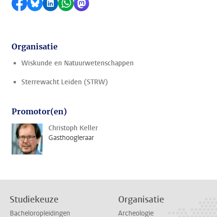
Delen op Facebook
Delen via Bluesky
Delen op LinkedIn
Delen via WhatsApp
Delen via Mastodon
Organisatie
Wiskunde en Natuurwetenschappen
Sterrewacht Leiden (STRW)
Promotor(en)
Christoph Keller
Gasthoogleraar
Studiekeuze
Organisatie
Bacheloropleidingen
Archeologie