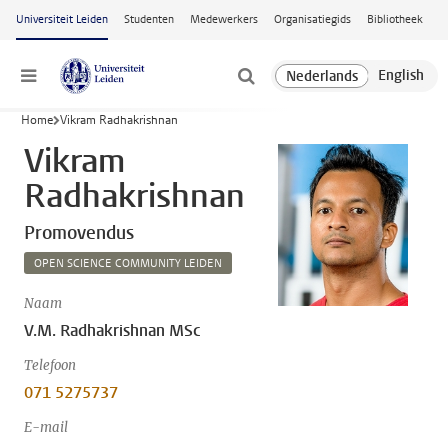
Ga naar hoofdinhoud
Universiteit Leiden
Studenten
Medewerkers
Organisatiegids
Bibliotheek
Menu
Home
Vikram Radhakrishnan
Vikram
Radhakrishnan
Promovendus
OPEN SCIENCE COMMUNITY LEIDEN
Naam
V.M. Radhakrishnan MSc
Telefoon
071 5275737
E-mail