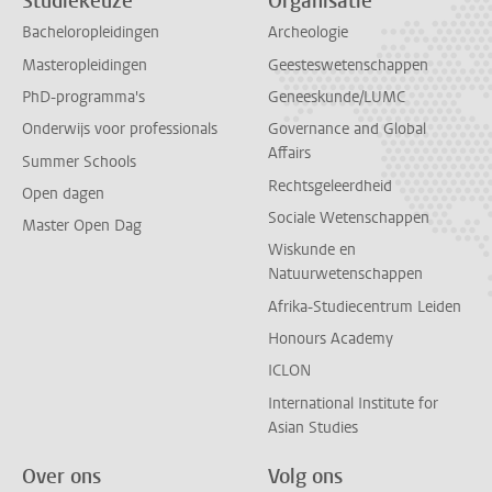
Studiekeuze
Organisatie
Bacheloropleidingen
Archeologie
Masteropleidingen
Geesteswetenschappen
PhD-programma's
Geneeskunde/LUMC
Onderwijs voor professionals
Governance and Global
Affairs
Summer Schools
Rechtsgeleerdheid
Open dagen
Sociale Wetenschappen
Master Open Dag
Wiskunde en
Natuurwetenschappen
Afrika-Studiecentrum Leiden
Honours Academy
ICLON
International Institute for
Asian Studies
Over ons
Volg ons