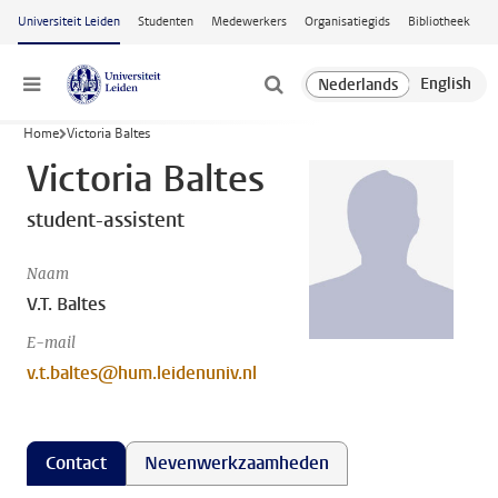
Ga naar hoofdinhoud
Universiteit Leiden
Studenten
Medewerkers
Organisatiegids
Bibliotheek
Menu
Home
Victoria Baltes
Victoria Baltes
student-assistent
Naam
V.T. Baltes
E-mail
v.t.baltes@hum.leidenuniv.nl
Contact
Nevenwerkzaamheden