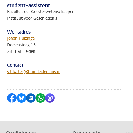
student-assistent
Faculteit der Geesteswetenschappen
Instituut voor Geschiedenis
Werkadres
Johan Huizinga
Doelensteeg 16
2311 VL Leiden
Contact
v.t.baltes@hum.leidenuniv.nl
Delen op Facebook
Delen via Bluesky
Delen op LinkedIn
Delen via WhatsApp
Delen via Mastodon