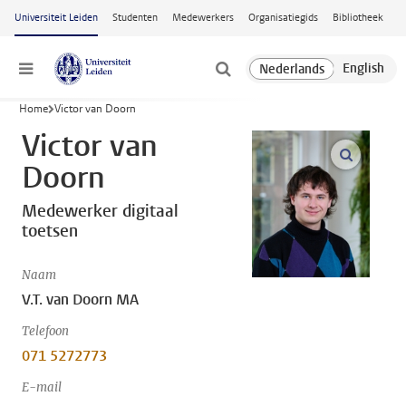
Ga naar hoofdinhoud
Universiteit Leiden
Studenten
Medewerkers
Organisatiegids
Bibliotheek
Menu
Home
Victor van Doorn
Victor van
open m
Doorn
Medewerker digitaal
toetsen
Naam
V.T. van Doorn MA
Telefoon
071 5272773
E-mail