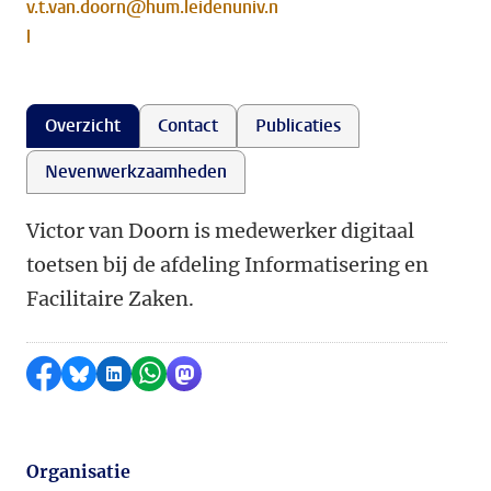
v.t.van.doorn@hum.leidenuniv.n
l
Overzicht
Contact
Publicaties
Nevenwerkzaamheden
Victor van Doorn is medewerker digitaal
toetsen bij de afdeling Informatisering en
Facilitaire Zaken.
Delen op Facebook
Delen via Bluesky
Delen op LinkedIn
Delen via WhatsApp
Delen via Mastodon
Organisatie