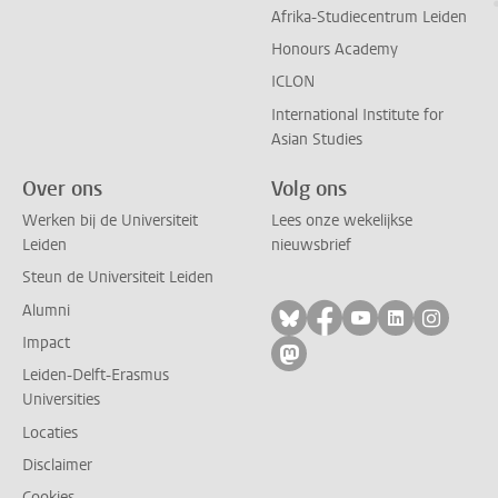
Afrika-Studiecentrum Leiden
Honours Academy
ICLON
International Institute for
Asian Studies
Over ons
Volg ons
Werken bij de Universiteit
Lees onze wekelijkse
Leiden
nieuwsbrief
Steun de Universiteit Leiden
Alumni
Volg ons op bluesky
Volg ons op facebo
Volg ons op yo
Volg ons op
Volg on
Impact
Volg ons op mastodon
Leiden-Delft-Erasmus
Universities
Locaties
Disclaimer
Cookies