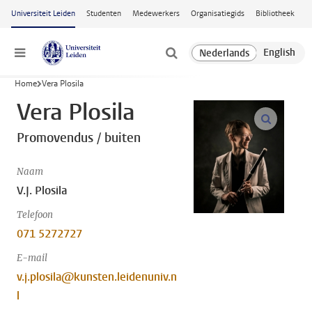
Ga naar hoofdinhoud
Universiteit Leiden
Studenten
Medewerkers
Organisatiegids
Bibliotheek
Menu
Home
Vera Plosila
Vera Plosila
open m
Promovendus / buiten
Naam
V.J. Plosila
Telefoon
071 5272727
E-mail
v.j.plosila@kunsten.leidenuniv.n
l