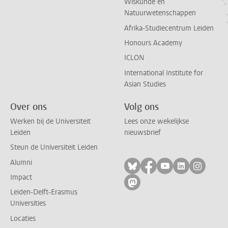
Wiskunde en
Natuurwetenschappen
Afrika-Studiecentrum Leiden
Honours Academy
ICLON
International Institute for
Asian Studies
Over ons
Volg ons
Werken bij de Universiteit
Lees onze wekelijkse
Leiden
nieuwsbrief
Steun de Universiteit Leiden
Alumni
Volg ons op bluesky
Volg ons op facebo
Volg ons op yo
Volg ons op
Volg on
Impact
Volg ons op mastodon
Leiden-Delft-Erasmus
Universities
Locaties