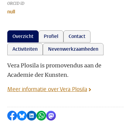
ORCID iD
null
Overzicht
Profiel
Contact
Activiteiten
Nevenwerkzaamheden
Vera Plosila is promovendus aan de
Academie der Kunsten.
Meer informatie over Vera Plosila
Delen op Facebook
Delen via Bluesky
Delen op LinkedIn
Delen via WhatsApp
Delen via Mastodon