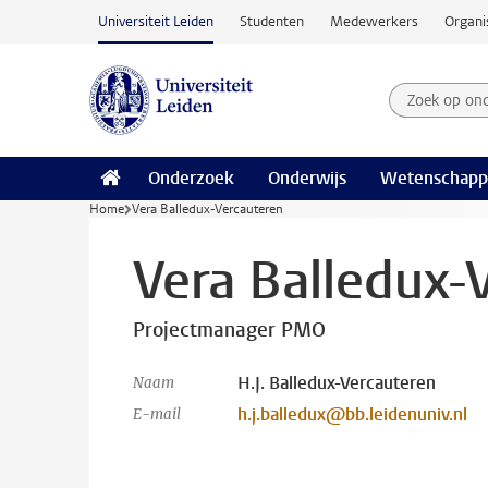
Ga naar hoofdinhoud
Universiteit Leiden
Studenten
Medewerkers
Organi
Zoek op on
Zoekterm
Onderzoek
Onderwijs
Wetenschapp
Home
Vera Balledux-Vercauteren
Vera Balledux-
Projectmanager PMO
H.J. Balledux-Vercauteren
Naam
h.j.balledux@bb.leidenuniv.nl
E-mail