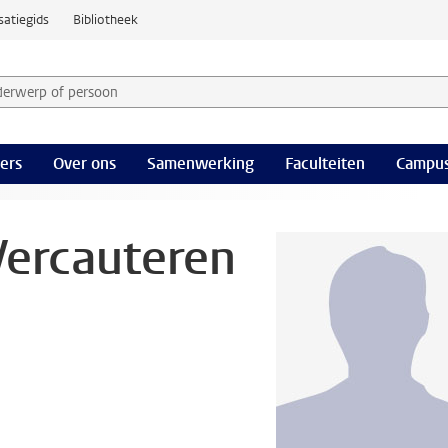
satiegids
Bibliotheek
derwerp of persoon en selecteer categorie
ers
Over ons
Samenwerking
Faculteiten
Campus
Vercauteren