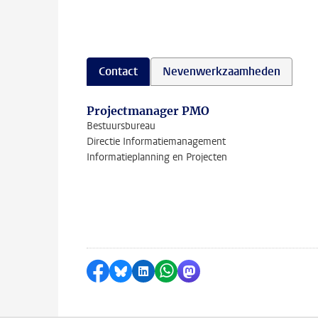
Contact
Nevenwerkzaamheden
Projectmanager PMO
Bestuursbureau
Directie Informatiemanagement
Informatieplanning en Projecten
Delen op Facebook
Delen via Bluesky
Delen op LinkedIn
Delen via WhatsApp
Delen via Mastodon