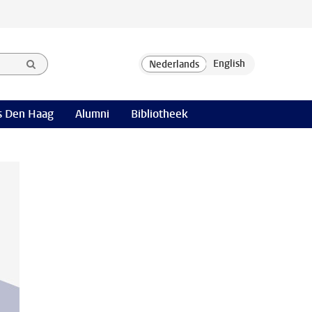
 Den Haag
Alumni
Bibliotheek