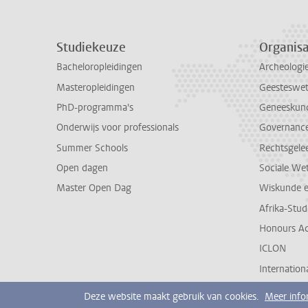
Studiekeuze
Organisa
Bacheloropleidingen
Archeologi
Masteropleidingen
Geesteswe
PhD-programma's
Geneeskun
Onderwijs voor professionals
Governance 
Summer Schools
Rechtsgele
Open dagen
Sociale We
Master Open Dag
Wiskunde 
Afrika-Stu
Honours A
ICLON
Internationa
Deze website maakt gebruik van cookies.
Meer info