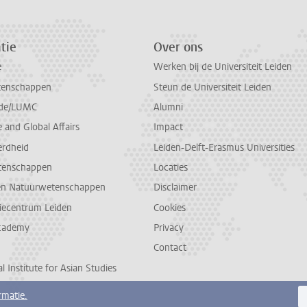
tie
Over ons
e
Werken bij de Universiteit Leiden
tenschappen
Steun de Universiteit Leiden
de/LUMC
Alumni
and Global Affairs
Impact
erdheid
Leiden-Delft-Erasmus Universities
tenschappen
Locaties
en Natuurwetenschappen
Disclaimer
diecentrum Leiden
Cookies
cademy
Privacy
Contact
l Institute for Asian Studies
rmatie.