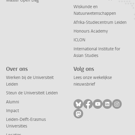
Master Open Dag
Wiskunde en
Natuurwetenschappen
Afrika-Studiecentrum Leiden
Honours Academy
ICLON
International Institute for
Asian Studies
Over ons
Volg ons
Werken bij de Universiteit
Lees onze wekelijkse
Leiden
nieuwsbrief
Steun de Universiteit Leiden
Alumni
Volg ons op bluesky
Volg ons op facebo
Volg ons op yo
Volg ons op
Volg on
Impact
Volg ons op mastodon
Leiden-Delft-Erasmus
Universities