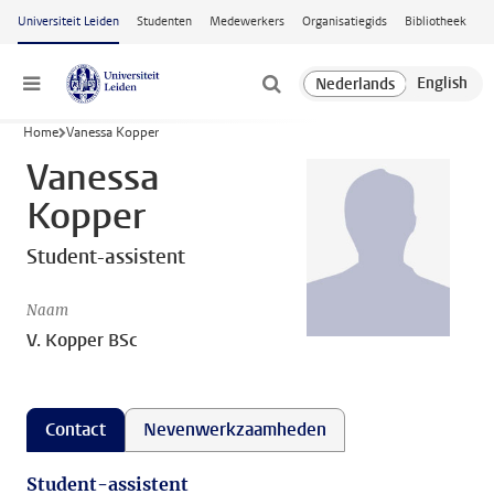
Ga naar hoofdinhoud
Universiteit Leiden
Studenten
Medewerkers
Organisatiegids
Bibliotheek
Menu
Home
Vanessa Kopper
Vanessa
Kopper
Student-assistent
Naam
V. Kopper BSc
Contact
Nevenwerkzaamheden
Student-assistent