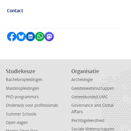
Contact
Delen op Facebook
Delen via Bluesky
Delen op LinkedIn
Delen via WhatsApp
Delen via Mastodon
Studiekeuze
Organisatie
Bacheloropleidingen
Archeologie
Masteropleidingen
Geesteswetenschappen
PhD-programma's
Geneeskunde/LUMC
Onderwijs voor professionals
Governance and Global
Affairs
Summer Schools
Rechtsgeleerdheid
Open dagen
Sociale Wetenschappen