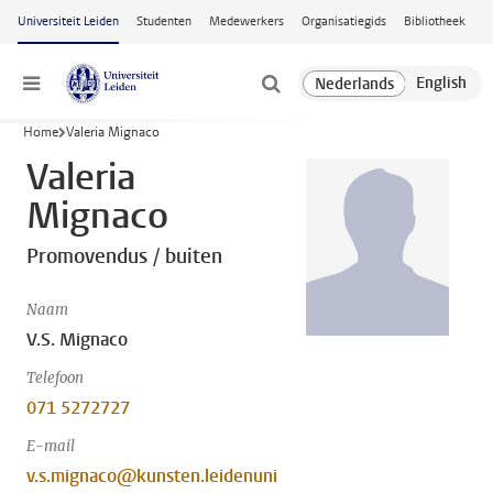
Ga naar hoofdinhoud
Universiteit Leiden
Studenten
Medewerkers
Organisatiegids
Bibliotheek
Menu
Home
Valeria Mignaco
Valeria
Mignaco
Promovendus / buiten
Naam
V.S. Mignaco
Telefoon
071 5272727
E-mail
v.s.mignaco@kunsten.leidenuni