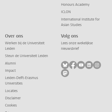
Honours Academy
ICLON
International Institute for
Asian Studies
Over ons
Volg ons
Werken bij de Universiteit
Lees onze wekelijkse
Leiden
nieuwsbrief
Steun de Universiteit Leiden
Alumni
Volg ons op bluesky
Volg ons op facebo
Volg ons op yo
Volg ons op
Volg on
Impact
Volg ons op mastodon
Leiden-Delft-Erasmus
Universities
Locaties
Disclaimer
Cookies