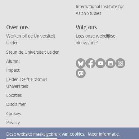
International Institute for
Asian Studies
Over ons
Volg ons
Werken bij de Universiteit
Lees onze wekelijkse
Leiden
nieuwsbrief
Steun de Universiteit Leiden
Alumni
Volg ons op bluesky
Volg ons op facebo
Volg ons op yo
Volg ons op
Volg on
Impact
Volg ons op mastodon
Leiden-Delft-Erasmus
Universities
Locaties
Disclaimer
Cookies
Privacy
Contact
Deze website maakt gebruik van cookies.
Meer informatie.