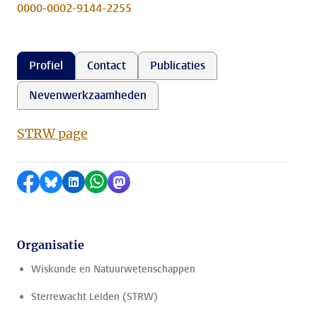
0000-0002-9144-2255
Profiel
Contact
Publicaties
Nevenwerkzaamheden
STRW page
Delen op Facebook
Delen via Bluesky
Delen op LinkedIn
Delen via WhatsApp
Delen via Mastodon
Organisatie
Wiskunde en Natuurwetenschappen
Sterrewacht Leiden (STRW)