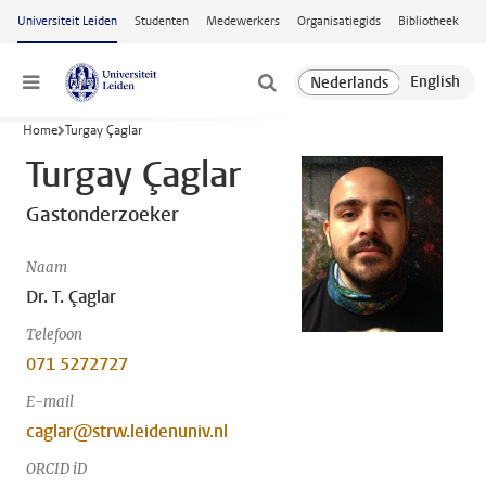
Ga naar hoofdinhoud
Universiteit Leiden
Studenten
Medewerkers
Organisatiegids
Bibliotheek
Menu
Home
Turgay Çaglar
Turgay Çaglar
Gastonderzoeker
Naam
Dr. T. Çaglar
Telefoon
071 5272727
E-mail
caglar@strw.leidenuniv.nl
ORCID iD