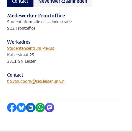
Contact
Nevenwerkzaamheden
Medewerker Frontoffice
Studentinformatie en -administratie
SOZ Frontoffice
Werkadres
Studentencentrum Plexus
Kaiserstraat 25
2311 GN Leiden
Contact
t.a.van.doorn@sea.leidenuniv.nl
Delen op Facebook
Delen via Bluesky
Delen op LinkedIn
Delen via WhatsApp
Delen via Mastodon