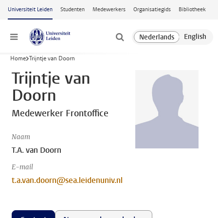
Ga naar hoofdinhoud
Universiteit Leiden
Studenten
Medewerkers
Organisatiegids
Bibliotheek
Menu
Home
Trijntje van Doorn
Trijntje van
Doorn
Medewerker Frontoffice
Naam
T.A. van Doorn
E-mail
t.a.van.doorn@sea.leidenuniv.nl