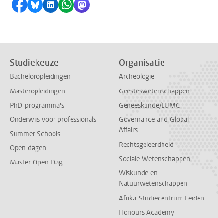
Delen op Facebook
Delen via Bluesky
Delen op LinkedIn
Delen via WhatsApp
Delen via Mastodon
Studiekeuze
Organisatie
Bacheloropleidingen
Archeologie
Masteropleidingen
Geesteswetenschappen
PhD-programma's
Geneeskunde/LUMC
Onderwijs voor professionals
Governance and Global
Affairs
Summer Schools
Rechtsgeleerdheid
Open dagen
Sociale Wetenschappen
Master Open Dag
Wiskunde en
Natuurwetenschappen
Afrika-Studiecentrum Leiden
Honours Academy