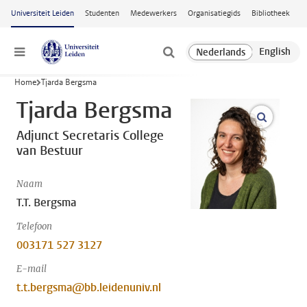
Ga naar hoofdinhoud
Universiteit Leiden
Studenten
Medewerkers
Organisatiegids
Bibliotheek
Menu
Home
Tjarda Bergsma
Tjarda Bergsma
open m
Adjunct Secretaris College
van Bestuur
Naam
T.T. Bergsma
Telefoon
003171 527 3127
E-mail
t.t.bergsma@bb.leidenuniv.nl