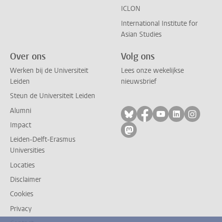
ICLON
International Institute for
Asian Studies
Over ons
Volg ons
Werken bij de Universiteit
Lees onze wekelijkse
Leiden
nieuwsbrief
Steun de Universiteit Leiden
Alumni
Volg ons op bluesky
Volg ons op facebo
Volg ons op yo
Volg ons op
Volg on
Impact
Volg ons op mastodon
Leiden-Delft-Erasmus
Universities
Locaties
Disclaimer
Cookies
Privacy