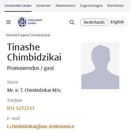
Ga naar hoofdinhoud
Universiteit Leiden
Studenten
Medewerkers
Organisatiegids
Bibliotheek
Menu
Home
Tinashe Chimbidzikai
Tinashe
Chimbidzikai
Promovendus / gast
Naam
Mr. ir. T. Chimbidzikai MSc
Telefoon
071 5272727
E-mail
t.chimbidzikai@asc.leidenuniv.n