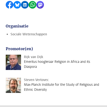
Delen op Facebook
Delen via Bluesky
Delen op LinkedIn
Delen via WhatsApp
Delen via Mastodon
Organisatie
Sociale Wetenschappen
Promotor(en)
Rijk van Dijk
Emeritus hoogleraar Religion in Africa and its
Diaspora
Steven Vertovec
Max-Planck Institute for the Study of Religious and
Ethnic Diversity