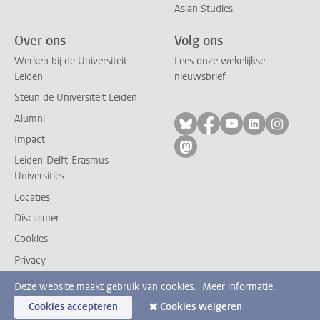
Asian Studies
Over ons
Volg ons
Werken bij de Universiteit
Lees onze wekelijkse
Leiden
nieuwsbrief
Steun de Universiteit Leiden
Alumni
Volg ons op bluesky
Volg ons op facebo
Volg ons op yo
Volg ons op
Volg on
Impact
Volg ons op mastodon
Leiden-Delft-Erasmus
Universities
Locaties
Disclaimer
Cookies
Privacy
Contact
Deze website maakt gebruik van cookies.
Meer informatie.
Cookies accepteren
Cookies weigeren