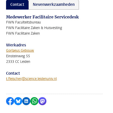
Contact
Nevenwerkzaamheden
Medewerker Facilitaire Servicedesk
FWN Faculteitsbureau
FWN Facilitaire Zaken & Huisvesting
FWN Facilitaire Zaken
Werkadres
Gorlaeus Gebouw
Einsteinweg 55
2333 CC Leiden
Contact
t.fleischer@science.leidenuniv.nl
Delen op Facebook
Delen via Bluesky
Delen op LinkedIn
Delen via WhatsApp
Delen via Mastodon