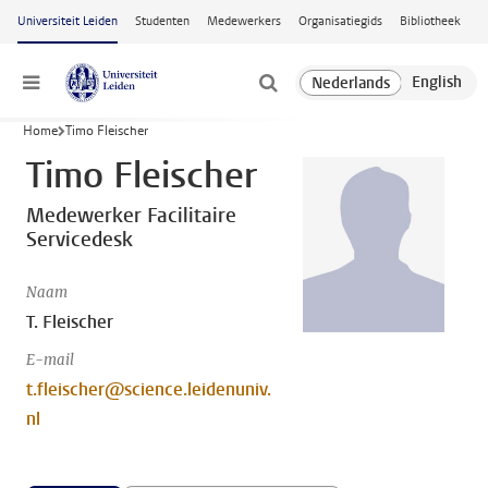
Ga naar hoofdinhoud
Universiteit Leiden
Studenten
Medewerkers
Organisatiegids
Bibliotheek
Menu
Home
Timo Fleischer
Timo Fleischer
Medewerker Facilitaire
Servicedesk
Naam
T. Fleischer
E-mail
t.fleischer@science.leidenuniv.
nl