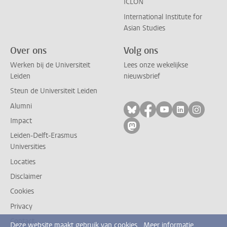
ICLON
International Institute for
Asian Studies
Over ons
Volg ons
Werken bij de Universiteit
Lees onze wekelijkse
Leiden
nieuwsbrief
Steun de Universiteit Leiden
Alumni
Volg ons op bluesky
Volg ons op facebo
Volg ons op yo
Volg ons op
Volg on
Impact
Volg ons op mastodon
Leiden-Delft-Erasmus
Universities
Locaties
Disclaimer
Cookies
Privacy
Contact
Deze website maakt gebruik van cookies.
Meer informatie.