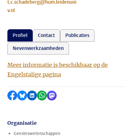
t.c.schadeberg@hum.leidenuni
v.nl
Profiel
Contact
Publicaties
Nevenwerkzaamheden
Meer informatie is beschikbaar op de
Engelstalige pagina
Delen op Facebook
Delen via Bluesky
Delen op LinkedIn
Delen via WhatsApp
Delen via Mastodon
Organisatie
Geesteswetenschappen