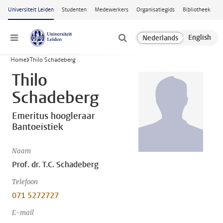
Ga naar hoofdinhoud
Universiteit Leiden
Studenten
Medewerkers
Organisatiegids
Bibliotheek
Menu
Home
Thilo Schadeberg
Thilo
Schadeberg
Emeritus hoogleraar
Bantoeïstiek
Naam
Prof. dr. T.C. Schadeberg
Telefoon
071 5272727
E-mail